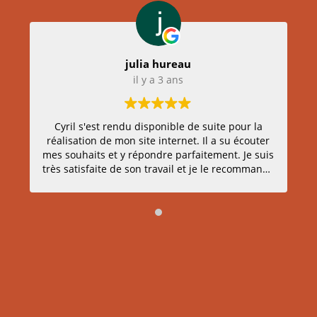
julia hureau
il y a 3 ans
Cyril s'est rendu disponible de suite pour la
J
réalisation de mon site internet. Il a su écouter
mes souhaits et y répondre parfaitement. Je suis
très satisfaite de son travail et je le recommande
+++ Des échanges efficaces, rapide et de bons
conseils. Merci beaucoup !