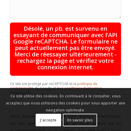
Désolé, un pb. est survenu en
essayant de communiquer avec l’API
Google reCAPTCHA. Le formulaire ne
peut actuellement pas être envoyé.
Merci de réessayer ultérieurement -
rechargez la page et vérifiez votre
connexion internet.
Ce site est protégé par reCAPTCHA et la
politique de
confidentialité
de Google et
leur conditions d’utilisation
s’appliquent.
Ce site utilise des cookies. En continuant à le consulter, vous
acceptez que nous utilisions des cookies pour vous apporter une
navigation optimisée.
Vous souhaitez obtenir de plus amples informations
J'accepte
En savoir plus
sur nos prestations, obtenir un devis gratuit sur un
accompagnement ou la création d’un site web ? Vous