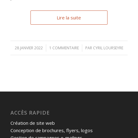
Lire la suite
28 JANVIER 2022
/
1 COMMENTAIRE
/
PAR
CYRIL LOURSEYRE
ACCÈS RAPIDE
Création de site web
Conception de brochures, flyers, logos
Gestion de campagnes e-mailings